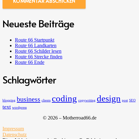
KOMMENTAR ABSCHICKEN
Neueste Beiträge
Route 66 Startpunkt
Route 66 Landkarten
Route 66 Schilder lesen
Route 66 Strecke finden
Route 66 Ende
Schlagwörter
coding
design
business
blogging
clients
copywriting
post
SEO
text
wordpress
© 2026 – Motherroad66.de
Impressum
Datenschutz