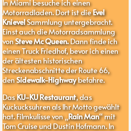
In Miami besuche ich einen
Motorradladen. Dort ist die
Evel
Knievel
Sammlung untergebracht.
Einst auch die Motorradsammlung
von
Steve Mc Queen.
Dann finde ich
einen Truck Friedhof, bevor ich einen
der ältesten historischen
Streckenabschnitte der Route 66,
den
Sidewalk-Highway
befahre.
Das
KU-KU Restaurant
, das
Kuckucksuhren als Ihr Motto gewählt
hat. Filmkulisse von „
Rain Man
“ mit
Tom Cruise und Dustin Hofmann. In