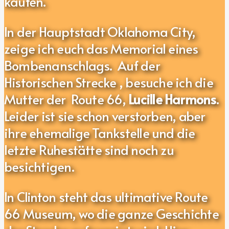
kaufen.
In der Hauptstadt Oklahoma City,
zeige ich euch das Memorial eines
Bombenanschlags. Auf der
Historischen Strecke , besuche ich die
Mutter der Route 66,
Lucille Harmons
.
Leider ist sie schon verstorben, aber
ihre ehemalige Tankstelle und die
letzte Ruhestätte sind noch zu
besichtigen.
In Clinton steht das ultimative Route
66 Museum, wo die ganze Geschichte