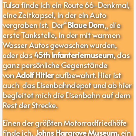
Tulsa finde ich ein Route 66-Denkmal,
eine Zeitkapsel, in der ein Auto
vergraben ist. Der“
Blaue Dom
„ die
erste Tankstelle, in der mit warmen
Wasser Autos gewaschen wurden,
oder das
45th Infanteriemuseum
, das
ganz persönliche Gegenstände
von
Adolf Hitler
aufbewahrt. Hier ist
auch das Eisenbahndepot und ab hier
begleitet mich die Eisenbahn auf dem
Rest der Strecke.
Einen der größten Motorradfriedhöfe
finde ich,
Johns Hargrove Museum,
ein