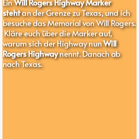
Ein
Will Rogers Highway Marker
steht
an der Grenze zu Texas, und ich
besuche das Memorial von Will Rogers.
Kläre euch über die Marker auf,
warum sich der Highway nun
Will
Rogers Highway
nennt. Danach ab
nach Texas.