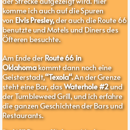
der Strecke aufgezeigt wird. Hier
komme ich auch auf die Spuren
von
Elvis Presley,
der auch die Route 66
benutzte und Motels und Diners des
Öfteren besuchte.
Am Ende der
Route 66 in
Oklahoma
kommt dann noch eine
Geisterstadt,
“Texola“.
An der Grenze
steht eine Bar, das
Waterhole #2
und
der Tumbleweed Grill, und ich erfahre
die ganzen Geschichten der Bars und
Restaurants.