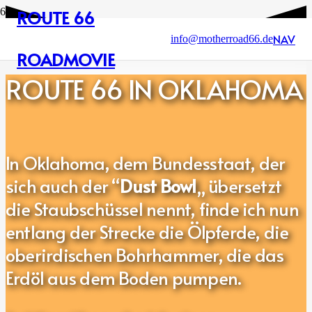
ROUTE 66
NAV
info@motherroad66.de
ROADMOVIE
ROUTE 66 IN OKLAHOMA
In Oklahoma, dem Bundesstaat, der
sich auch der “
Dust Bowl
„ übersetzt
die Staubschüssel nennt, finde ich nun
entlang der Strecke die Ölpferde, die
oberirdischen Bohrhammer, die das
Erdöl aus dem Boden pumpen.