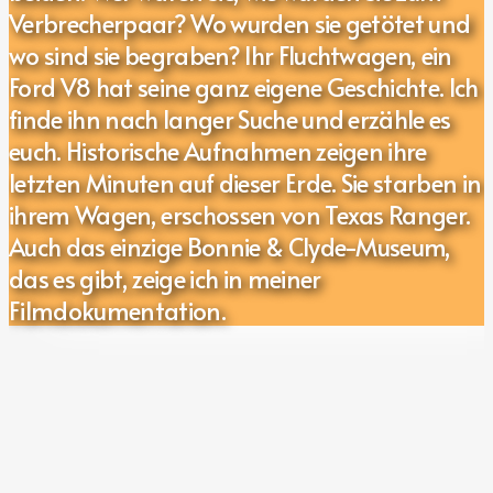
Verbrecherpaar? Wo wurden sie getötet und
wo sind sie begraben? Ihr Fluchtwagen, ein
Ford V8 hat seine ganz eigene Geschichte. Ich
finde ihn nach langer Suche und erzähle es
euch. Historische Aufnahmen zeigen ihre
letzten Minuten auf dieser Erde. Sie starben in
ihrem Wagen, erschossen von Texas Ranger.
Auch das einzige Bonnie & Clyde-Museum,
das es gibt, zeige ich in meiner
Filmdokumentation.