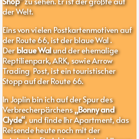
Shop“
zu sehen. Er ist der größte auf
der Welt.
Eins von vielen Postkartenmotiven auf
der Route 66, ist der blaue Wal .
Der
blaue Wal
und der ehemalige
Reptilienpark, ARK, sowie Arrow
Trading Post, ist ein touristischer
Stopp auf der Route 66.
In Joplin bin ich auf der Spur des
Verbrecherpärchens
„Bonny and
Clyde“
, und finde Ihr Apartment, das
Reisende heute noch mit der