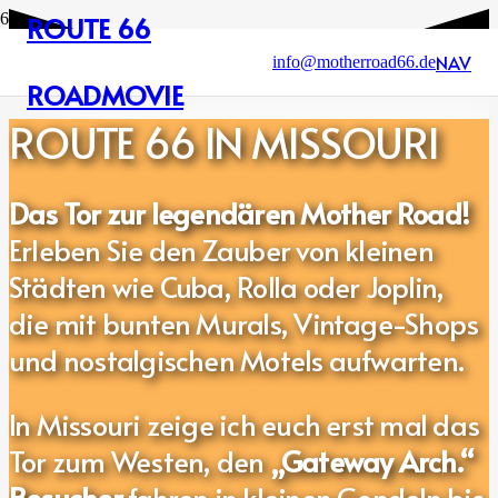
ROUTE 66
NAV
info@motherroad66.de
ROADMOVIE
ROUTE 66 IN MISSOURI
Das Tor zur legendären Mother Road!
Erleben Sie den Zauber von kleinen
Städten wie Cuba, Rolla oder Joplin,
die mit bunten Murals, Vintage-Shops
und nostalgischen Motels aufwarten.
In Missouri zeige ich euch erst mal das
Tor zum Westen, den
„Gateway Arch.“
Besucher
fahren in kleinen Gondeln bis