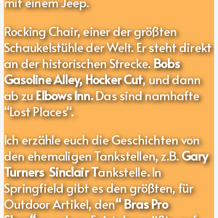
mit einem Jeep.
Rocking Chair, einer der größten
Schaukelstühle der Welt. Er steht direkt
an der historischen Strecke.
Bobs
Gasoline Alley, Hocker Cut
, und dann
ab zu
Elbows Inn.
Das sind namhafte
“Lost Places“.
Ich erzähle euch die Geschichten von
den ehemaligen Tankstellen, z.B.
Gary
Turners Sinclair T
ankstelle
.
In
Springfield gibt es den größten, für
Outdoor Artikel, den
“ Bras Pro