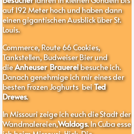
auf 192 Meter hoch und haben dann
einen gigantischen Ausblick über St.
Louis.
Commerce, Route 66 Cookies,
Tankstellen, Budweiser Bier und
die
Anheuser Brauerei
besuche ich.
Danach genehmige ich mir eines der
besten Frozen Joghurts bei
Ted
Drewes
.
In Missouri zeige ich euch die Stadt der
Wandmalereien,
Waldogs
. In Cuba esse
ich beim Missouri-Hick.
Die