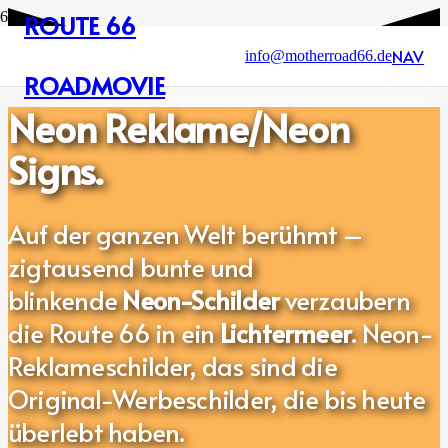
ROUTE 66
NAV
info@motherroad66.de
ROADMOVIE
Neon Reklame/Neon
Signs.
Auf der ganzen Welt berühmt –
zigtausend bunte und
blinkende
Neon-Schilder
verzaubern
die Route 66 in ein
Lichtermeer
. Neon-
Reklameschilder
, das sind die
Original-Werbeschilder
, die bis heute
überlebt haben.