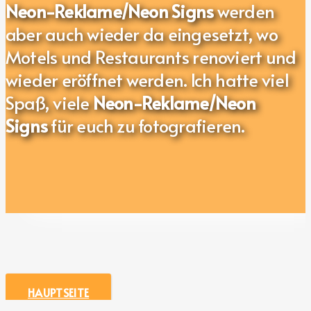
Neon-Reklame/Neon Signs
werden
aber auch wieder da eingesetzt, wo
Motels und Restaurants renoviert und
wieder eröffnet werden. Ich hatte viel
Spaß, viele
Neon-Reklame/Neon
Signs
für euch zu fotografieren.
HAUPTSEITE