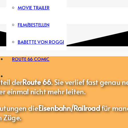
MOVIE TRAILER
FILM/BESTELLEN
BABETTE VON ROGGI
ROUTE 66 COMIC
teil der
Route 66
. Sie verlief fast genau 
er einmal nicht mehr leiten.
eutungen die
Eisenbahn/Railroad
für man
n Züge.