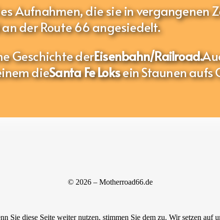
 es Aufnahmen, die sie in vergangenen Z
an der Route 66 angesiedelt.
ne Geschichte der
Eisenbahn/Railroad.
Au
einem die
Santa Fe Loks
ein Staunen aufs 
© 2026 – Motherroad66.de
n Sie diese Seite weiter nutzen, stimmen Sie dem zu. Wir setzen auf 