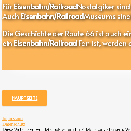
Für
Eisenbahn/Railroad
Nostalgiker sind
Auch
Eisenbahn/Railroad
Museums sind 
Die Geschichte der Route 66 ist auch ei
ein
Eisenbahn/Railroad
Fan ist, werden 
HAUPTSEITE
Impressum
Datenschutz
Diese Website verwendet Cookies, um Ihr Erlebnis zu verbessern. Wen