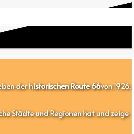
neben der h
istorischen Route 66
von 1926.
che Städte und Regionen hat und zeige