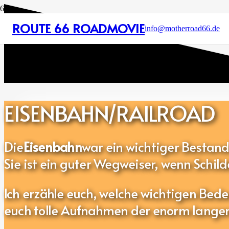
ROUTE 66 ROADMOVIE
info@motherroad66.de
EISENBAHN/RAILROAD
Die
Eisenbahn
war ein wichtiger Bestand
Sie ist ein guter Wegweiser, wenn Schild
Ich erzähle euch, welche wichtigen Bed
euch tolle Aufnahmen der enorm lange