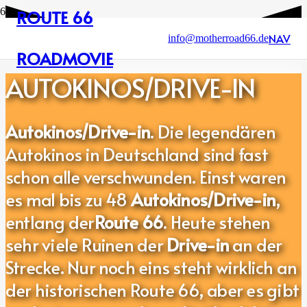
ROUTE 66
NAV
info@motherroad66.de
ROADMOVIE
AUTOKINOS/DRIVE-IN
Autokinos/Drive-in
. Die legendären
Autokinos in Deutschland sind fast
schon alle verschwunden. Einst waren
es mal bis zu 48
Autokinos/Drive-in
,
entlang der
Route 66
. Heute stehen
sehr viele Ruinen der
Drive-in
an der
Strecke. Nur noch eins steht wirklich an
der historischen Route 66, aber es gibt