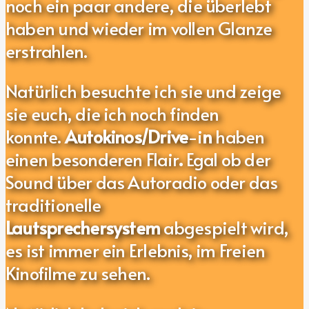
noch ein paar andere, die überlebt
haben und wieder im vollen Glanze
erstrahlen.
Natürlich besuchte ich sie und zeige
sie euch, die ich noch finden
konnte.
Autokinos/Drive
-i
n
haben
einen besonderen Flair
.
Egal ob der
Sound über das Autoradio oder das
traditionelle
Lautsprechersystem
abgespielt wird,
es ist immer ein Erlebnis, im Freien
Kinofilme zu sehen.