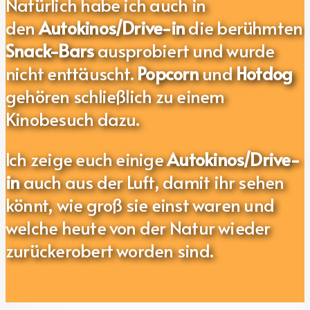
Natürlich habe ich auch in
den
Autokinos/Drive-in
die berühmten
Snack-Bars
ausprobiert und wurde
nicht enttäuscht.
Popcorn
und
Hotdog
gehören schließlich zu einem
Kinobesuch dazu.
Ich zeige euch einige
Autokinos/Drive-
in
auch aus der Luft, damit ihr sehen
könnt, wie groß sie einst waren und
welche heute von der Natur wieder
zurückerobert worden sind.