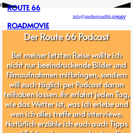
ROUTE 66
NAV
info@motherroad66.de
ROADMOVIE
Der Route 66 Podcast
Bei meiner letzten Reise wollte ich
nicht nur beeindruckende Bilder und
Filmaufnahmen mitbringen, sondern
will euch täglich per Podcast daran
teilhaben lassen. Ihr erfahrt jeden Tag,
wie das Wetter ist, was ich erlebe und
wen ich alles treffe und interviewe.
Natürlich erzähle ich euch auch Tipps