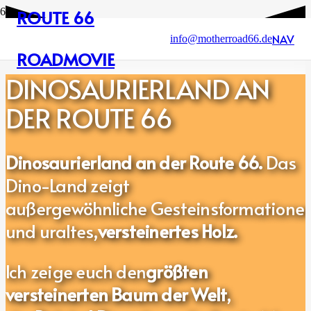
ROUTE 66
NAV
info@motherroad66.de
ROADMOVIE
DINOSAURIERLAND AN
DER ROUTE 66
Dinosaurierland an der Route 66.
Das
Dino-Land
zeigt
außergewöhnliche Gesteinsformatione
und uraltes,
versteinertes Holz.
Ich zeige euch den
größten
versteinerten Baum der Welt
,