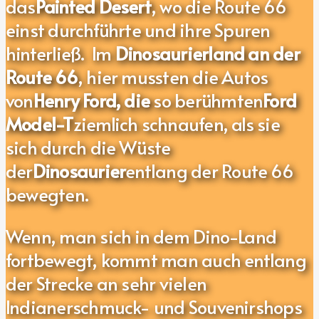
das
Painted Desert
, wo die Route 66
einst durchführte und ihre Spuren
hinterließ. Im
Dinosaurierland an der
Route 66
, hier mussten die Autos
von
Henry Ford, die
so berühmten
Ford
Model-T
ziemlich schnaufen, als sie
sich durch die Wüste
der
Dinosaurier
entlang der Route 66
bewegten.
Wenn, man sich in dem Dino-Land
fortbewegt, kommt man auch entlang
der Strecke an sehr vielen
Indianerschmuck- und Souvenirshops