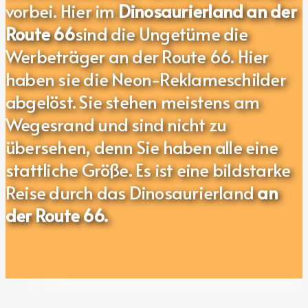
vorbei. Hier im
Dinosaurierland an der
Route 66
sind die Ungetüme die
Werbeträger an der Route 66. Hier
haben sie die Neon-Reklameschilder
abgelöst. Sie stehen meistens am
Wegesrand und sind nicht zu
übersehen, denn Sie haben alle eine
stattliche Größe. Es ist eine bildstarke
Reise durch das Dinosaurierland
an
der Route 66.